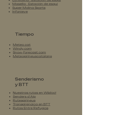
La Molina - Estación de esquí
Masella - Estación de esquí
Super Molina Sports
Infonieve
Tiempo
Meteo.cat
Windy.com
Snow-forecast.com
Meteopirineuscatalans
Senderismo
y BTT
Nuestras rutas en Wikiloc!
Senders d´Alp
Rutespirineus
Transpirenaica en BTT
Rutas Entre Refugios